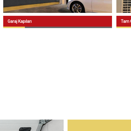
rol Sistemleri
n
Garaj Kapıları
Tam G
er
llanımına Yönelik Kapı
lanıma Yönelik Kapı
l Tesislere Yönelik Kapı
anımına Yönelik
Çözümleri
rketler
etli Sistemler