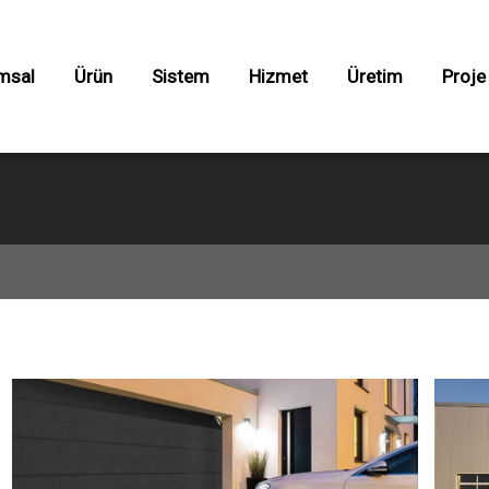
×
0850 533
1727
msal
Ürün
Sistem
Hizmet
Üretim
Proje
ı Otomasyonları
Yol Blokajı
ılar
 Kapılar
lı Kapılar
ampaları
orukleri
arı
 Sistemleri