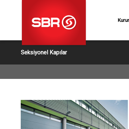
Müşteri
Hizmetleri
Kuru
Ürünler
Kurumsal
Seksiyonel Kapılar
Hizmet
» Bahçe Kap
» Bariyer Ve 
Üretim
» Radarlı Kap
» Seksiyonel
Proje
» Yüksek Hız
» Yükleme R
Destek
» Yükleme K
» Garaj Kapıl
İletişim
» Asma Kapı