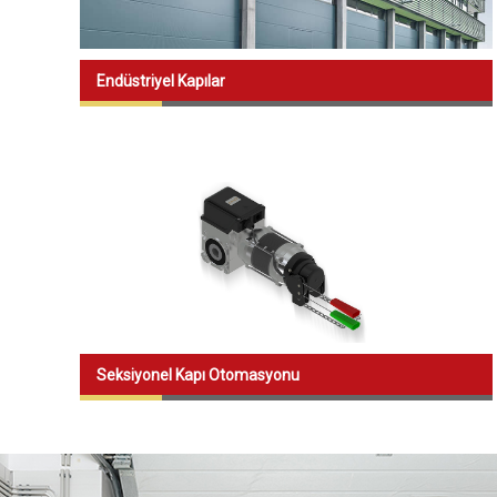
» Geçiş Kont
» Kepenk
SBR Kapı Sistemleri
» Otomasyo
Endüstriyel Kapılar
Sisteml
Horozluhan Mh. Saraycık Sk. No:56
Selçuklu / KONYA
» Mesken Ku
Çözümleri
» Ticari Kul
Çözümleri
» Endüstriye
Çözümleri
» Şehir Kull
Seksiyonel Kapı Otomasyonu
Otomasyon 
Grup Şi
» Arfi Harek