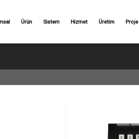
×
0850 533
Ürün Grupları
1727
msal
Ürün
Sistem
Hizmet
Üretim
Proje
Bahçe Kapı Otomasyonları
Bariyer Ve Yol Blokajı
Radarlı Kapılar
ı Otomasyonları
Seksiyonel Kapılar
Yol Blokajı
ılar
Yüksek Hızlı Kapılar
 Kapılar
Yükleme Rampaları
lı Kapılar
ampaları
Yükleme Korukleri
orukleri
Garaj Kapıları
arı
 Sistemleri
Asma Kapı Sistemleri