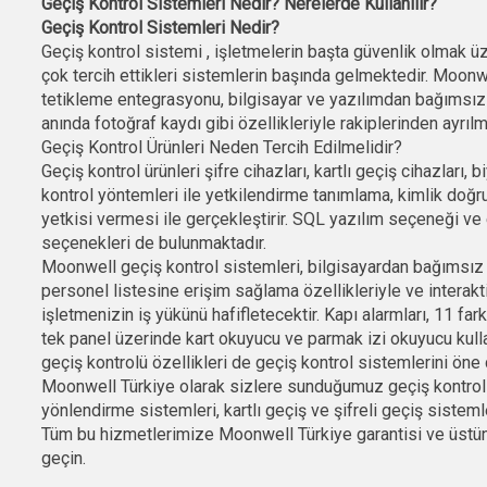
Geçiş Kontrol Sistemleri Nedir? Nerelerde Kullanılır?
Geçiş Kontrol Sistemleri Nedir?
Geçiş kontrol sistemi , işletmelerin başta güvenlik olmak üz
çok tercih ettikleri sistemlerin başında gelmektedir. Moonwe
tetikleme entegrasyonu, bilgisayar ve yazılımdan bağımsız 
anında fotoğraf kaydı gibi özellikleriyle rakiplerinden ayrılm
Geçiş Kontrol Ürünleri Neden Tercih Edilmelidir?
Geçiş kontrol ürünleri şifre cihazları, kartlı geçiş cihazları
kontrol yöntemleri ile yetkilendirme tanımlama, kimlik doğrul
yetkisi vermesi ile gerçekleştirir. SQL yazılım seçeneği v
seçenekleri de bulunmaktadır.
Moonwell geçiş kontrol sistemleri, bilgisayardan bağımsız 7
personel listesine erişim sağlama özellikleriyle ve interak
işletmenizin iş yükünü hafifletecektir. Kapı alarmları, 11 fark
tek panel üzerinde kart okuyucu ve parmak izi okuyucu kull
geçiş kontrolü özellikleri de geçiş kontrol sistemlerini öne 
Moonwell Türkiye olarak sizlere sunduğumuz geçiş kontrol 
yönlendirme sistemleri, kartlı geçiş ve şifreli geçiş sistem
Tüm bu hizmetlerimize Moonwell Türkiye garantisi ve üstün 
geçin.