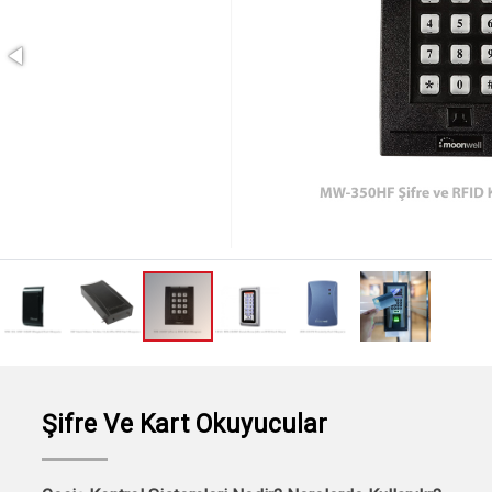
rol Sistemleri
Geçiş Kontrol Sistemleri
n
Kepenk
er
Otomasyon
llanımına Yönelik Kapı
lanıma Yönelik Kapı
l Tesislere Yönelik Kapı
anımına Yönelik
Çözümleri
rketler
Şifre Ve Kart Okuyucular
etli Sistemler