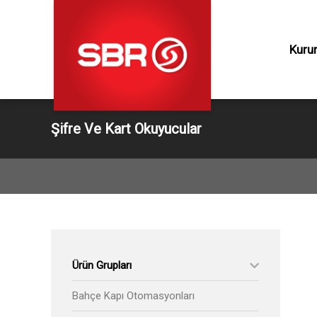
×
Müşteri
Hizmetleri
Kuru
Ürünler
Kurumsal
Şifre Ve Kart Okuyucular
Hizmet
» Bahçe Kap
» Bariyer Ve 
Üretim
» Radarlı Kap
» Seksiyonel
Proje
» Yüksek Hız
» Yükleme R
Destek
» Yükleme K
Ürün Grupları
» Garaj Kapıl
Bahçe Kapı Otomasyonları
İletişim
» Asma Kapı