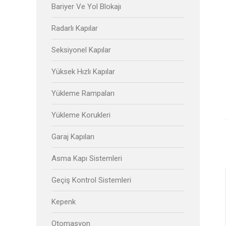
» Geçiş Kont
Bariyer Ve Yol Blokajı
» Kepenk
SBR Kapı Sistemleri
Radarlı Kapılar
» Otomasyo
Sisteml
Seksiyonel Kapılar
Horozluhan Mh. Saraycık Sk. No:56
Selçuklu / KONYA
Yüksek Hızlı Kapılar
» Mesken Ku
Çözümleri
Yükleme Rampaları
» Ticari Kul
Yükleme Korukleri
Çözümleri
» Endüstriye
Garaj Kapıları
Çözümleri
Asma Kapı Sistemleri
» Şehir Kull
Otomasyon 
Geçiş Kontrol Sistemleri
Grup Şi
Kepenk
» Arfi Harek
Otomasyon