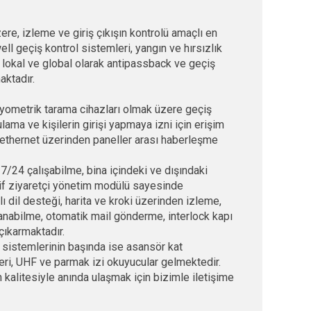
ere, izleme ve giriş çıkışın kontrolü amaçlı en
ll geçiş kontrol sistemleri, yangın ve hırsızlık
lokal ve global olarak antipassback ve geçiş
aktadır.
, biyometrik tarama cihazları olmak üzere geçiş
ama ve kişilerin girişi yapmaya izni için erişim
e ethernet üzerinden paneller arası haberleşme
/24 çalışabilme, bina içindeki ve dışındaki
tif ziyaretçi yönetim modülü sayesinde
lı dil desteği, harita ve kroki üzerinden izleme,
anabilme, otomatik mail gönderme, interlock kapı
çıkarmaktadır.
sistemlerinin başında ise asansör kat
leri, UHF ve parmak izi okuyucular gelmektedir.
kalitesiyle anında ulaşmak için bizimle iletişime