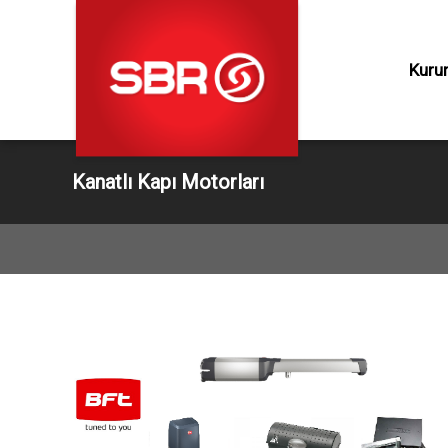
Müşteri
Hizmetleri
Kuru
Ürünler
Kurumsal
Kanatlı Kapı Motorları
Hizmet
» Bahçe Kap
» Bariyer Ve 
Üretim
» Radarlı Kap
» Seksiyonel
Proje
» Yüksek Hız
» Yükleme R
Destek
» Yükleme K
» Garaj Kapıl
İletişim
» Asma Kapı