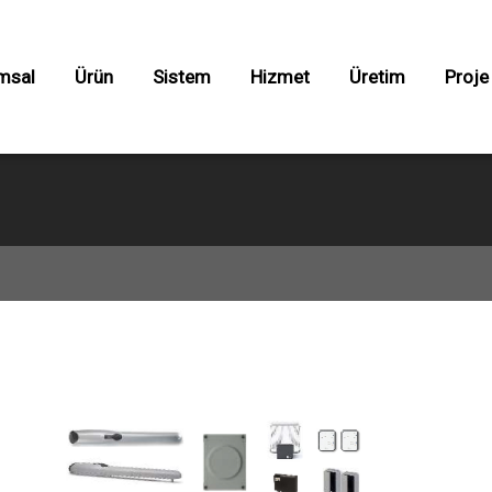
×
0850 533
1727
msal
Ürün
Sistem
Hizmet
Üretim
Proje
ı Otomasyonları
Yol Blokajı
ılar
 Kapılar
lı Kapılar
ampaları
orukleri
arı
 Sistemleri