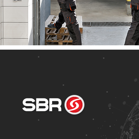
» Famel