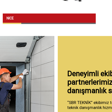
rol Sistemleri
n
NICE
er
llanımına Yönelik Kapı
lanıma Yönelik Kapı
l Tesislere Yönelik Kapı
Deneyimli eki
anımına Yönelik
partnerlerimiz
Çözümleri
danışmanlık s
rketler
“SBR TEKNİK” ekibimiz t
teknik danışmanlık hizme
etli Sistemler