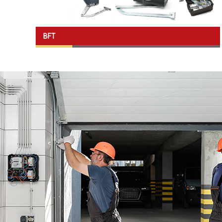
» Geçiş Kont
» Kepenk
SBR Kapı Sistemleri
» Otomasyo
BFT
Sisteml
Horozluhan Mh. Saraycık Sk. No:56
Selçuklu / KONYA
» Mesken Ku
Çözümleri
» Ticari Kul
Çözümleri
» Endüstriye
Çözümleri
» Şehir Kull
Otomasyon 
Grup Şi
» Arfi Harek