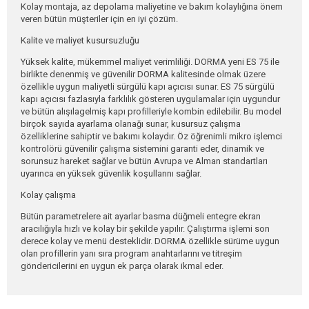
Kolay montaja, az depolama maliyetine ve bakım kolaylığına önem
veren bütün müşteriler için en iyi çözüm.
Proje
Kalite ve maliyet kusursuzluğu
Destek
Yüksek kalite, mükemmel maliyet verimliliği. DORMA yeni ES 75 ile
birlikte denenmiş ve güvenilir DORMA kalitesinde olmak üzere
İletişim
özellikle uygun maliyetli sürgülü kapı açıcısı sunar. ES 75 sürgülü
kapı açıcısı fazlasıyla farklılık gösteren uygulamalar için uygundur
ve bütün alışılagelmiş kapı profilleriyle kombin edilebilir. Bu model
SBR Kapı Sistemleri
birçok sayıda ayarlama olanağı sunar, kusursuz çalışma
özelliklerine sahiptir ve bakımı kolaydır. Öz öğrenimli mikro işlemci
Horozluhan Mh. Saraycık Sk.
kontrolörü güvenilir çalışma sistemini garanti eder, dinamik ve
No:56
Selçuklu / KONYA
sorunsuz hareket sağlar ve bütün Avrupa ve Alman standartları
uyarınca en yüksek güvenlik koşullarını sağlar.
Kolay çalışma
Bütün parametrelere ait ayarlar basma düğmeli entegre ekran
aracılığıyla hızlı ve kolay bir şekilde yapılır. Çalıştırma işlemi son
derece kolay ve menü desteklidir. DORMA özellikle sürüme uygun
olan profillerin yanı sıra program anahtarlarını ve titreşim
göndericilerini en uygun ek parça olarak ikmal eder.