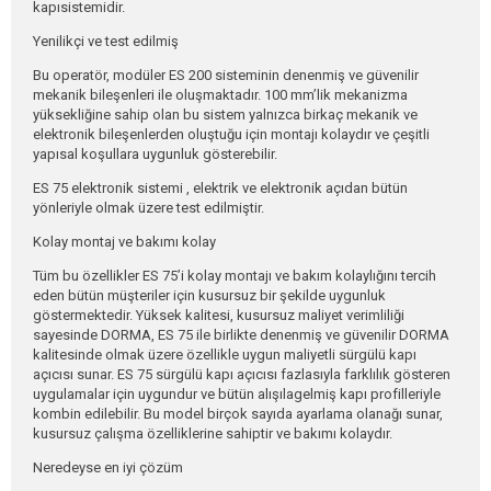
kapısistemidir.
Yenilikçi ve test edilmiş
Bu operatör, modüler ES 200 sisteminin denenmiş ve güvenilir
mekanik bileşenleri ile oluşmaktadır. 100 mm’lik mekanizma
yüksekliğine sahip olan bu sistem yalnızca birkaç mekanik ve
elektronik bileşenlerden oluştuğu için montajı kolaydır ve çeşitli
yapısal koşullara uygunluk gösterebilir.
ES 75 elektronik sistemi , elektrik ve elektronik açıdan bütün
yönleriyle olmak üzere test edilmiştir.
Kolay montaj ve bakımı kolay
Tüm bu özellikler ES 75’i kolay montajı ve bakım kolaylığını tercih
eden bütün müşteriler için kusursuz bir şekilde uygunluk
göstermektedir. Yüksek kalitesi, kusursuz maliyet verimliliği
sayesinde DORMA, ES 75 ile birlikte denenmiş ve güvenilir DORMA
kalitesinde olmak üzere özellikle uygun maliyetli sürgülü kapı
açıcısı sunar. ES 75 sürgülü kapı açıcısı fazlasıyla farklılık gösteren
uygulamalar için uygundur ve bütün alışılagelmiş kapı profilleriyle
Kurumsal
kombin edilebilir. Bu model birçok sayıda ayarlama olanağı sunar,
kusursuz çalışma özelliklerine sahiptir ve bakımı kolaydır.
Hizmet
Neredeyse en iyi çözüm
Üretim